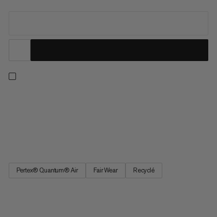
Pour les itinéraires engagés par temps sec. Ce coupe-vent à la
construction ciblée fait partie de notre gamme Eiger
Nordwand, testée par nos athlètes. Le tissu Pertex® Quantum
Air 20D protège du vent tout en étant résistant à l’abrasion.
Une version plus respirante et extensible de cette matière au...
Pertex® Quantum® Air
Fair Wear
Recyclé