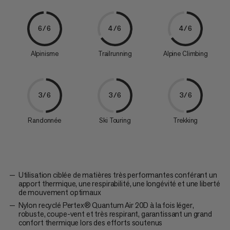
6/6
4/6
4/6
Alpinisme
Trailrunning
Alpine Climbing
3/6
3/6
3/6
Randonnée
Ski Touring
Trekking
Utilisation ciblée de matières très performantes conférant un
apport thermique, une respirabilité, une longévité et une liberté
de mouvement optimaux
Nylon recyclé Pertex® Quantum Air 20D à la fois léger,
robuste, coupe-vent et très respirant, garantissant un grand
confort thermique lors des efforts soutenus