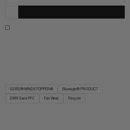
Conçue pour la randonnée, les treks et l’alpinisme, cette
softshell en est à sa 8ème version et souffle ses 25 bougies.
Elle fait appel à un tissu WINDSTOPPER® 3 couches fabriqué
par GORE-TEX LABS, à la fois robuste et résistant aux
intempéries. L’utilisation d’une membrane ePE sans PFC et
d’un...
GORE® WINDSTOPPER®
Bluesign® PRODUCT
DWR Sans PFC
Fair Wear
Recyclé