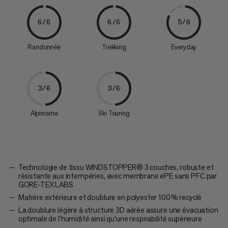
6/6
6/6
5/6
Randonnée
Trekking
Everyday
3/6
3/6
Alpinisme
Ski Touring
Technologie de tissu WINDSTOPPER® 3 couches, robuste et
résistante aux intempéries, avec membrane ePE sans PFC par
GORE-TEX LABS
Matière extérieure et doublure en polyester 100 % recyclé
La doublure légère à structure 3D aérée assure une évacuation
optimale de l’humidité ainsi qu’une respirabilité supérieure