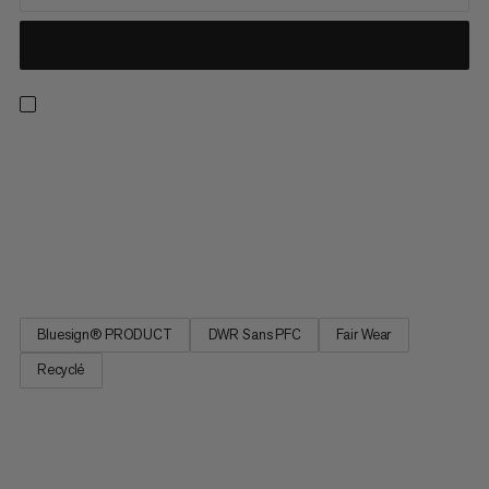
Une veste softshell ultra respirante pour vos randonnées
estivales. Ce modèle léger au design épuré est peu
encombrant, pour l’avoir toujours avec soi au cas où le vent se
lève. Grâce aux propriétés quadriextensibles de la matière,
vous bénéficiez d’une liberté de mouvement exceptionnelle.
Une...
Bluesign® PRODUCT
DWR Sans PFC
Fair Wear
Recyclé