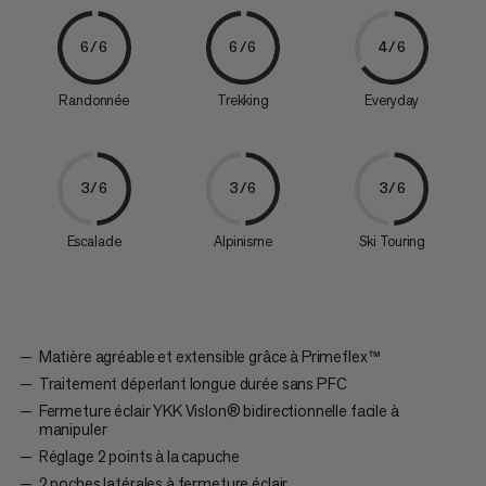
6/6
6/6
4/6
Randonnée
Trekking
Everyday
3/6
3/6
3/6
Escalade
Alpinisme
Ski Touring
Matière agréable et extensible grâce à Primeflex™
Traitement déperlant longue durée sans PFC
Fermeture éclair YKK Vislon® bidirectionnelle facile à
manipuler
Réglage 2 points à la capuche
2 poches latérales à fermeture éclair