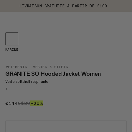
LIVRAISON GRATUITE À PARTIR DE €100
MARINE
VÊTEMENTS
VESTES & GILETS
GRANITE SO Hooded Jacket Women
Veste softshell respirante
+
€144
€144
€180
€180
–20%
20%