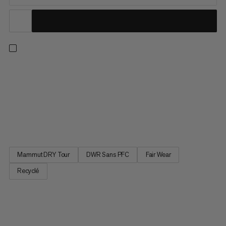
Pour les conditions imprévisibles en haute montagne. Cette
veste protectrice et imperméable vous gardera au sec grâce à
son tissu laminé Mammut DRY Tour 2,5 couches avec
traitement déperlant. La capuche compatible avec le port d'un
casque empêche la pluie de pénétrer, tandis que les aérations
sous...
Mammut DRY Tour
DWR Sans PFC
Fair Wear
Recyclé