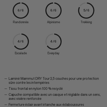
6/6
6/6
5/6
Randonnée
Alpinisme
Trekking
4/6
4/6
Escalade
Everyday
Laminé Mammut DRY Tour 2,5 couches pour une protection
sûre contre les intempéries
Tissu frontal en nylon 100 % recyclé
Capuche compatible avec un casque et réglable dans un sens,
avec visière renforcée
Fermeture éclair avant étanche aux éclaboussures