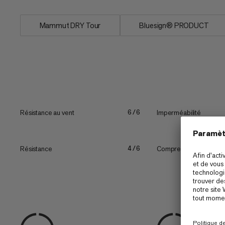
Mammut DRY Tour
Bluesign® PRODUCT
Résistance au vent
Imperméabilité
6/6
Résistance
Compressibilité
4/6