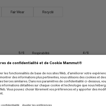
Fair Wear
Recyclé
Respirabilité
5/6
4/6
Légèreté
4/6
3/6