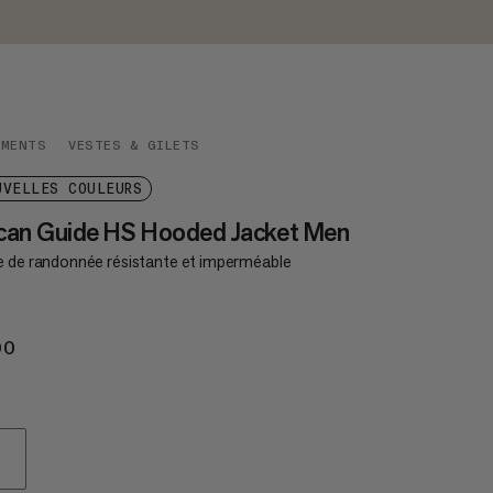
EMENTS
VESTES & GILETS
UVELLES COULEURS
can Guide HS Hooded Jacket Men
e de randonnée résistante et imperméable
00
€300