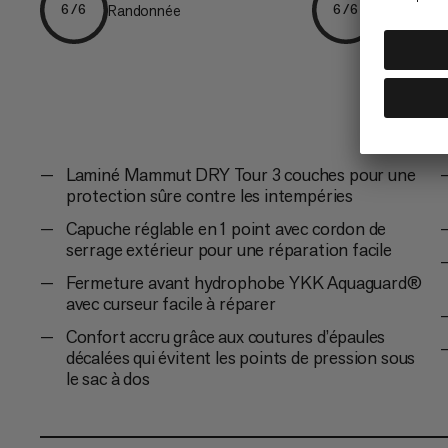
Randonnée
Trekking
6/6
6/6
Laminé Mammut DRY Tour 3 couches pour une
protection sûre contre les intempéries
Capuche réglable en 1 point avec cordon de
serrage extérieur pour une réparation facile
Fermeture avant hydrophobe YKK Aquaguard®
avec curseur facile à réparer
Confort accru grâce aux coutures d’épaules
décalées qui évitent les points de pression sous
le sac à dos