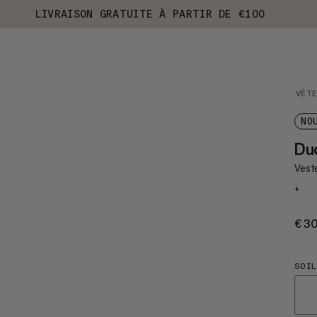
LIVRAISON GRATUITE À PARTIR DE €100
VÊT
NO
Du
Vest
+
€3
SOIL