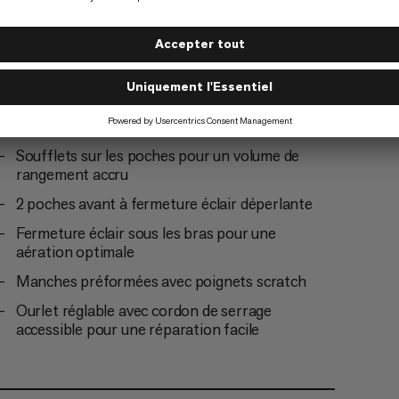
Everyday
4/6
Soufflets sur les poches pour un volume de
rangement accru
2 poches avant à fermeture éclair déperlante
Fermeture éclair sous les bras pour une
aération optimale
Manches préformées avec poignets scratch
Ourlet réglable avec cordon de serrage
accessible pour une réparation facile