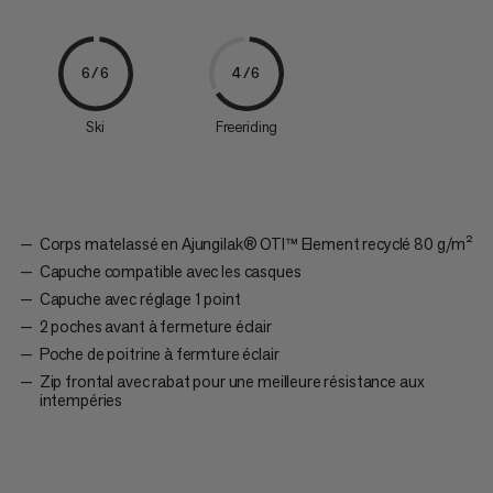
6/6
4/6
Ski
Freeriding
Corps matelassé en Ajungilak® OTI™ Element recyclé 80 g/m²
Capuche compatible avec les casques
Capuche avec réglage 1 point
2 poches avant à fermeture éclair
Poche de poitrine à fermture éclair
Zip frontal avec rabat pour une meilleure résistance aux
intempéries