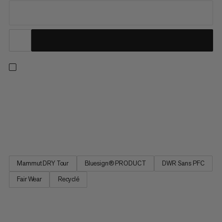
La veste à capuche Fall Line HS Thermo Hooded Jacket offre
la chaleur et la protection nécessaires pour vous permettre de
profiter pleinement de vos journées en freeride. Spécialement
conçue pour les sorties sur les pistes en station, cette veste de
ski isolante est dotée de 2 couches de laminé...
Mammut DRY Tour
Bluesign® PRODUCT
DWR Sans PFC
Fair Wear
Recyclé