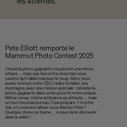
les attentes.
Pete Elliott remporte le
Mammut Photo Contest 2025
Choisir la photo gagnante n’a pas été une mince
affaire… mais une fois notre choix fait, nous
savions qu’il fallait marquer le coup. Alors, nous
avons renvoyé notre CEO, Heiko Schäfer, à la
montagne, avec une mission spéciale : dévoiler la
photo gagnante dans un lieu pour le moins unique.
Même tenue, même ambiance en altitude… mais
un tout nouveau bureau ! Que prépare-t-il cette
fois, et comment allons-nous féliciter Pete ?
Quelque chose se trame… à vous de le découvrir
dans la vidéo !