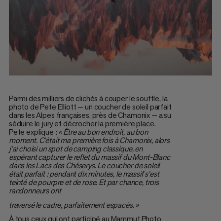
Parmi des milliers de clichés à couper le souffle, la
photo de Pete Elliott — un coucher de soleil parfait
dans les Alpes françaises, près de Chamonix — a su
séduire le jury et décrocher la première place.
Pete explique :
« Être au bon endroit, au bon
moment. C’était ma première fois à Chamonix, alors
j’ai choisi un spot de camping classique, en
espérant capturer le reflet du massif du Mont-Blanc
dans les Lacs des Chéserys. Le coucher de soleil
était parfait : pendant dix minutes, le massif s’est
teinté de pourpre et de rose. Et par chance, trois
randonneurs ont
traversé le cadre, parfaitement espacés. »
À tous ceux qui ont participé au Mammut Photo