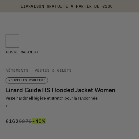
LIVRAISON GRATUITE À PARTIR DE €100
ALPINE CALAMINT
VÊTEMENTS
VESTES & GILETS
NOUVELLES COULEURS
Linard Guide HS Hooded Jacket Women
Veste hardshell légère et stretch pour la randonnée
+
€162
€162
€270
€270
–40%
40%