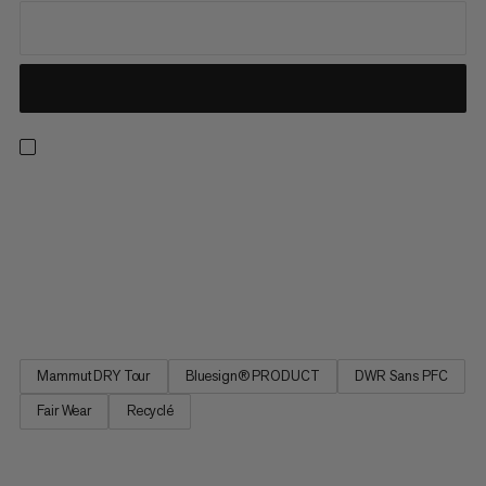
Météo incertaine de prévu pour votre prochaine sortie ? Avec
cette veste hardshell imperméable, vous resterez protégé des
éléments pour continuer à repousser vos limites grâce au
laminé DRY Tour 3 couches respirant de Mammut. Son tissu
doux et extensible est non seulement agréable à porter, mais
il...
Mammut DRY Tour
Bluesign® PRODUCT
DWR Sans PFC
Fair Wear
Recyclé