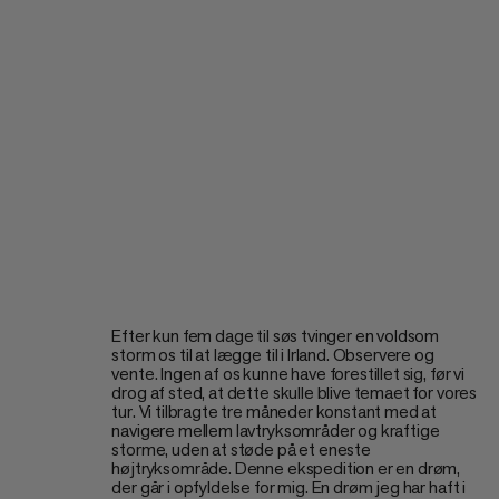
Efter kun fem dage til søs tvinger en voldsom
storm os til at lægge til i Irland. Observere og
vente. Ingen af os kunne have forestillet sig, før vi
drog af sted, at dette skulle blive temaet for vores
tur. Vi tilbragte tre måneder konstant med at
navigere mellem lavtryksområder og kraftige
storme, uden at støde på et eneste
højtryksområde. Denne ekspedition er en drøm,
der går i opfyldelse for mig. En drøm jeg har haft i