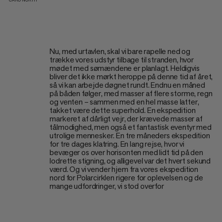
CARO NORTH
Nu, med urtavlen, skal vi bare rapelle ned og
trække vores udstyr tilbage til stranden, hvor
mødet med sømændene er planlagt. Heldigvis
bliver det ikke mørkt heroppe på denne tid af året,
så vi kan arbejde døgnet rundt. Endnu en måned
på båden følger, med masser af flere storme, regn
og venten – sammen med en hel masse latter,
takket være dette superhold. En ekspedition
markeret af dårligt vejr, der krævede masser af
tålmodighed, men også et fantastisk eventyr med
utrolige mennesker. En tre måneders ekspedition
for tre dages klatring. En lang rejse, hvor vi
bevæger os over horisonten med lidt tid på den
lodrette stigning, og alligevel var det hvert sekund
værd. Og vi vender hjem fra vores ekspedition
nord for Polarcirklen rigere for oplevelsen og de
mange udfordringer, vi stod overfor