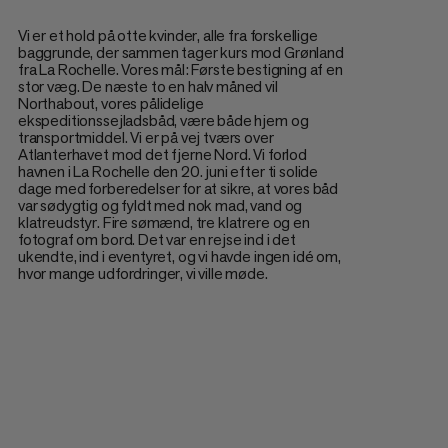
Vi er et hold på otte kvinder, alle fra forskellige
baggrunde, der sammen tager kurs mod Grønland
fra La Rochelle. Vores mål: Første bestigning af en
stor væg. De næste to en halv måned vil
Northabout, vores pålidelige
ekspeditionssejladsbåd, være både hjem og
transportmiddel. Vi er på vej tværs over
Atlanterhavet mod det fjerne Nord. Vi forlod
havnen i La Rochelle den 20. juni efter ti solide
dage med forberedelser for at sikre, at vores båd
var sødygtig og fyldt med nok mad, vand og
klatreudstyr. Fire sømænd, tre klatrere og en
fotograf om bord. Det var en rejse ind i det
ukendte, ind i eventyret, og vi havde ingen idé om,
hvor mange udfordringer, vi ville møde.