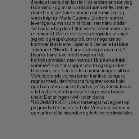
årevis: at være den første til at erobre en stor væg
i Grønland - og at nå Grønland uden et fly. Denne
drøm har taget form sammen med min ven og
vores kaptajn Marta Guemes. En drøm, som vi
lever lige nu, men som til tider, især når vi sidder
fast på land og dømt til at vente, virker mere som
et mareridt. Det er der tvivlen begynder at snige
sig ind, og vi spekulerer på, om vi nogensinde
kommer til at klatre i Grønland. Det er let at blive
frustreret: "Hvorfor har vi så dårlig en sommer?
Hvorfor har vi ikke mødt nogen af de
højtryksområder, man normalt får på en arktisk
sommer? Hvorfor stopper storm og regn ikke?"
Desværre er vi vidner til klimaforandringer i aktion.
Velfungerende vejrsystemer kan ikke længere
regnes med. I det mindste fungerer vores hold
godt sammen. Uanset hvad vejret byder os, kan vi
altid ryste frustrationen af os og grine af vores
uheld. Der er ingen tvivl - uden dette
"DRØMMEHOLD" ville vi for længst have givet op
på grund af de hårde forhold. Men vi står sammen,
opmuntrer altid hinanden og forbliver optimistiske.