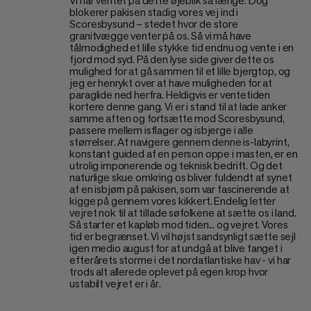
Vi har ventet på dette øjeblik så længe. Dog
blokerer pakisen stadig vores vej ind i
Scoresbysund – stedet hvor de store
granitvægge venter på os. Så vi må have
tålmodighed et lille stykke tid endnu og vente i en
fjord mod syd. På den lyse side giver dette os
mulighed for at gå sammen til et lille bjergtop, og
jeg er henrykt over at have muligheden for at
paraglide ned herfra. Heldigvis er ventetiden
kortere denne gang. Vi er i stand til at lade anker
samme aften og fortsætte mod Scoresbysund,
passere mellem isflager og isbjerge i alle
størrelser. At navigere gennem denne is-labyrint,
konstant guided af en person oppe i masten, er en
utrolig imponerende og teknisk bedrift. Og det
naturlige skue omkring os bliver fuldendt af synet
af en isbjørn på pakisen, som var fascinerende at
kigge på gennem vores kikkert. Endelig letter
vejret nok til at tillade søfolkene at sætte os i land.
Så starter et kapløb mod tiden... og vejret. Vores
tid er begrænset. Vi vil højst sandsynligt sætte sejl
igen medio august for at undgå at blive fanget i
efterårets storme i det nordatlantiske hav - vi har
trods alt allerede oplevet på egen krop hvor
ustabilt vejret er i år.