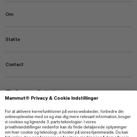
Om
Støtte
Contact
—
Sitemap