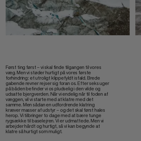
Først ting først – vi skal finde tilgangen til vores
væg. Men vi støder hurtigt på vores første
forhindring: et utroligt klippefyldt isfald. Brede
gabende revner rejser sig foran os. Efter seks uger
på båden befinder vi os pludselig i den vilde og
udsatte bjergverden. Når vi endelig når til foden af
væggen, vil vi starte med at klatre med det
samme. Men sådan en udfordrende klatring
kræver masser af udstyr – og det skal først hales
herop. Vi tilbringer to dage med at bære tunge
rygsække til baselejren. Vi er udmattede. Men vi
arbejder hårdt og hurtigt, så vi kan begynde at
klatre så hurtigt som muligt.