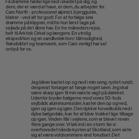
Få drømme falder lige ned i skødet på dig, og
dem, der er værd at have, er dem, du arbejder for.
Caro North - professionel alpinist, bjergguide,
klatrer - ved alt for godt. For at forfølge sine
drømme på klippen, måtte hun først tage på
sejlads på det åbne hav. En tre måneders rejse,
helt til Arktisk Cirkel og længere. En utrolig
ekspedition og en sandlivslektion i tålmodighed,
fleksibilitet og teamwork, som Caro venligt har sat
ord på for os.
Jeg bliver kastet op og ned i min seng, rystet rundt,
desperat forsøger at fange noget søvn. Jeg skal
være skarp igen til min næste vagt på dækket.
Udenfor bryder bølgerne mod vores 50-fods
sejlbåds aluminiumssider, kaster den op og ned,
igen og igen og igen. Den dykker hovedkulds ned i
dybe bølgedale, kun for at blive trukket lige tilbage
op igen. Vinden flår i sejlene, som er blevet reven
flere gange over. Vi løb ind i en storm før vi
overhovedet nåede kysten af Skotland, som viste
sig at være voldsommere end forudset. Det