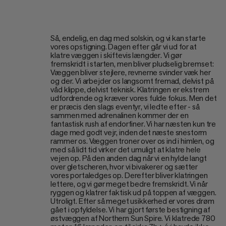
Så, endelig, en dag med solskin, og vi kan starte
vores opstigning. Dagen efter går vi ud for at
klatre væggen i skiftevis længder. Vi gør
fremskridt i starten, men bliver pludselig bremset:
Væggen bliver stejlere, revnerne svinder væk her
og der. Vi arbejder os langsomt fremad, delvist på
våd klippe, delvist teknisk. Klatringen er ekstrem
udfordrende og kræver vores fulde fokus. Men det
er præcis den slags eventyr, vi ledte efter - så
sammen med adrenalinen kommer der en
fantastisk rush af endorfiner. Vi har næsten kun tre
dage med godt vejr, inden det næste snestorm
rammer os. Væggen troner over os ind i himlen, og
med så lidt tid virker det umuligt at klatre hele
vejen op. På den anden dag når vi en hylde langt
over gletscheren, hvor vi bivakerer og sætter
vores portaledges op. Derefter bliver klatringen
lettere, og vi gør meget bedre fremskridt. Vi når
ryggen og klatrer faktisk ud på toppen af væggen.
Utroligt. Efter så meget usikkerhed er vores drøm
gået i opfyldelse. Vi har gjort første bestigning af
østvæggen af Northern Sun Spire. Vi klatrede 780