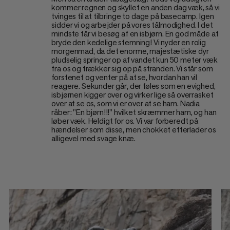
kommer regnen og skyllet en anden dag væk, så vi
tvinges til at tilbringe to dage på basecamp. Igen
sidder vi og arbejder på vores tålmodighed. I det
mindste får vi besøg af en isbjørn. En god måde at
bryde den kedelige stemning! Vi nyder en rolig
morgenmad, da det enorme, majestætiske dyr
pludselig springer op af vandet kun 50 meter væk
fra os og trækker sig op på stranden. Vi står som
forstenet og venter på at se, hvordan han vil
reagere. Sekunder går, der føles som en evighed,
isbjørnen kigger over og virker lige så overrasket
over at se os, som vi er over at se ham. Nadia
råber: "En bjørn!!!" hvilket skræmmer ham, og han
løber væk. Heldigt for os. Vi var forberedt på
hændelser som disse, men chokket efterlader os
alligevel med svage knæ.