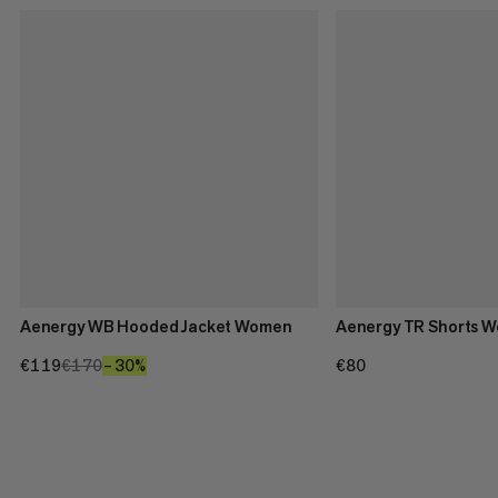
Aenergy WB Hooded Jacket Women
Aenergy TR Shorts 
€119
€119
€170
€170
–30%
30%
€80
€80