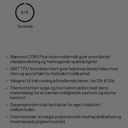
6/6
Terrænløb
Mammut CORE Plus-skum mellemsål giver enestående
stødabsorbering og fremragende spændstighed
360° TPU forstærket kant giver højniveau beskyttelse mod
sten og sporaffald for forbedret holdbarhed
Velegnet til trail running på mellemdistancer, fra 10k til 30k.
Thermoformet tunge og foer konstruktion med færre
materialelag for en sømløs soklignende pasform og ekstra
komfort
Dynamisk intern støttestruktur for øget stabilitet i
mellemfoden.
Overmateriale: letvægts polyesterstrik med høj åndbarhed og
modstandsdygtighed mod slid.