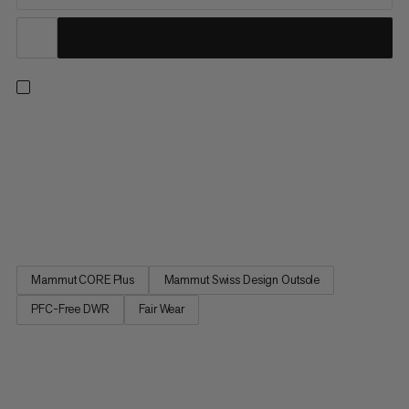
Designet til mellemlange trail runs på varieret terræn. En
slidstærk 360° TPU-forstærket kant og overdel i polyester
beskytter dine fødder mod sten og snavs, så du kan klare
krævende stigninger og ujævn nedstigning. Den dynamiske
mellemsål har let Mammut CORE Plus-skum for den ideelle
balance mellem...
Mammut CORE Plus
Mammut Swiss Design Outsole
PFC-Free DWR
Fair Wear