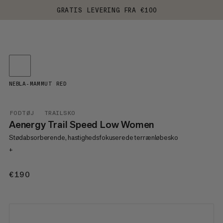
GRATIS LEVERING FRA €100
NEBLA-MAMMUT RED
FODTØJ
TRAILSKO
Aenergy Trail Speed Low Women
Stødabsorberende, hastighedsfokuserede terrænløbesko
+
€190
€190