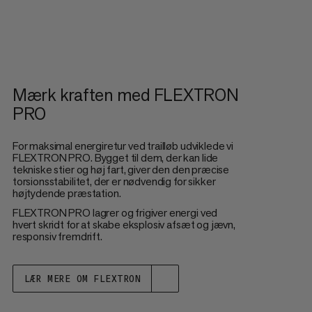
Mærk kraften med FLEXTRON
PRO
For maksimal energiretur ved trailløb udviklede vi
FLEXTRON PRO. Bygget til dem, der kan lide
tekniske stier og høj fart, giver den den præcise
torsionsstabilitet, der er nødvendig for sikker
højtydende præstation.
FLEXTRON PRO lagrer og frigiver energi ved
hvert skridt for at skabe eksplosiv afsæt og jævn,
responsiv fremdrift.
LÆR MERE OM FLEXTRON