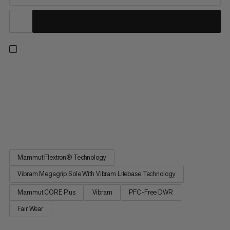
Kryds stierne og sprint hen mod målstregen. Disse trail løbesko
har en dynamisk mellemsål lavet af let Mammut CORE Plus
skum for fremragende afsæt og præcis støddæmpning. Dette
forbedrer komforten og reducerer træthed, så du kan
fokusere på hastighed over korte til mellemlange distancer.
En...
Mammut Flextron® Technology
Vibram Megagrip Sole With Vibram Litebase Technology
Mammut CORE Plus
Vibram
PFC-Free DWR
Fair Wear