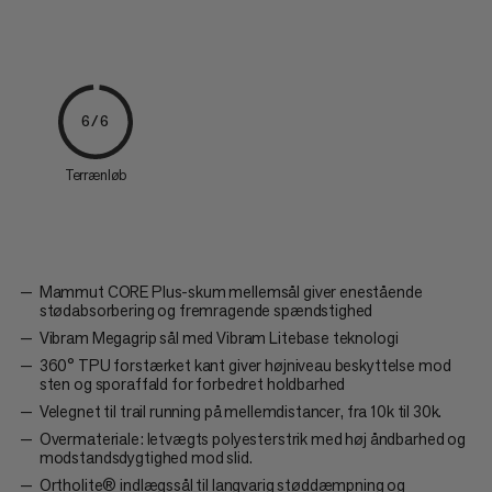
6/6
Terrænløb
Mammut CORE Plus-skum mellemsål giver enestående
stødabsorbering og fremragende spændstighed
Vibram Megagrip sål med Vibram Litebase teknologi
360° TPU forstærket kant giver højniveau beskyttelse mod
sten og sporaffald for forbedret holdbarhed
Velegnet til trail running på mellemdistancer, fra 10k til 30k.
Overmateriale: letvægts polyesterstrik med høj åndbarhed og
modstandsdygtighed mod slid.
Ortholite® indlægssål til langvarig støddæmpning og