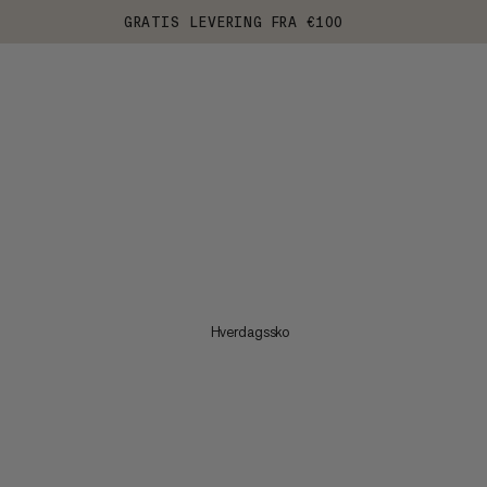
GRATIS LEVERING FRA €100
Hverdagssko