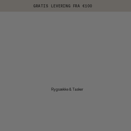
GRATIS LEVERING FRA €100
Rygsække & Tasker