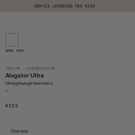
GRATIS LEVERING FRA €100
DARK GREY
UDSTYR
LAVINEUDSTYR
Alugator Ultra
Ultralightweight lavineskovl.
+
€125
€125
One size