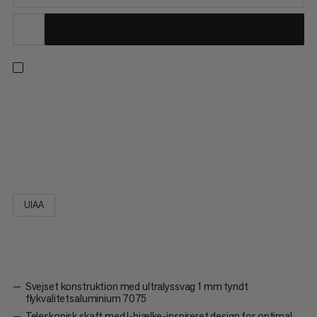
Vinderen af ISPO-prisen 2023, Alugator Ultra, er en af de
letteste aluminiumsskovle på markedet takket være de
seneste innovationer inden for design og materialer. Den første
skovl af sin slags med svejset konstruktion og en bladtykkelse
på kun 1 mm af flykvalitets 7075 aluminium, Alugator, går...
UIAA
Svejset konstruktion med ultralyssvag 1 mm tyndt
flykvalitetsaluminium 7075
Teleskopisk skaft med I-bjælke-inspireret design for optimal