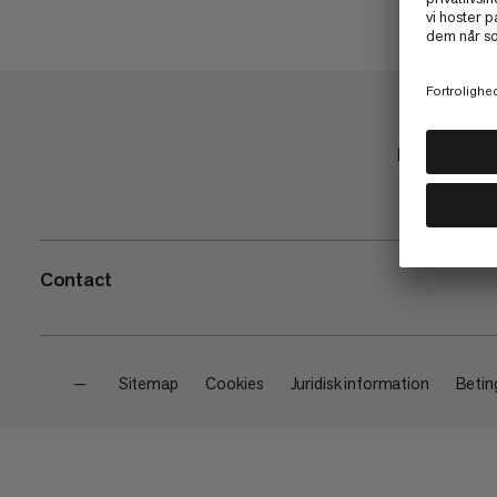
Butik
Contact
—
Sitemap
Cookies
Juridisk information
Beting