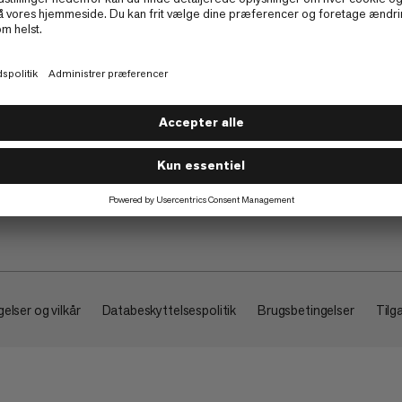
Om
elser og vilkår
Databeskyttelsespolitik
Brugsbetingelser
Tilg