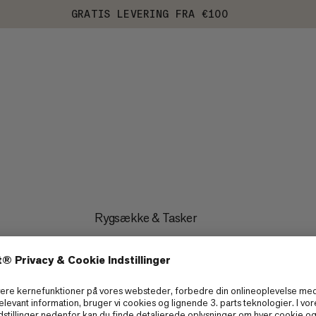
GRATIS LEVERING FRA €100
Rygsække & Tasker