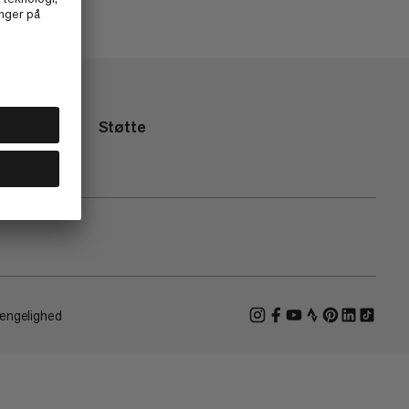
Støtte
ængelighed