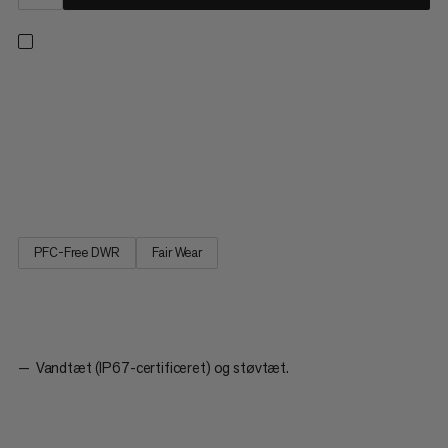
Vores 4-sæsons luftmadras er din perfekte ledsager til
flerdages eventyr. Designet til pakkevenlighed og nem brug,
inkluderer den en ekstern pumpetaske til hurtig, fugtfri
oppustning. Den integrerede pude tilføjer ekstra komfort,
mens den PFC-fri DWR-belægning sikrer vandafvisende
egenskaber. Med en...
PFC-Free DWR
Fair Wear
Vandtæt (IP67-certificeret) og støvtæt.