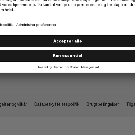
Om
elser og vilkår
Databeskyttelsespolitik
Brugsbetingelser
Tilg