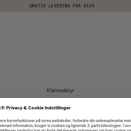
GRATIS LEVERING FRA €100
Klatreudstyr