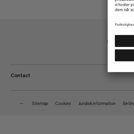
Butik
Contact
—
Sitemap
Cookies
Juridisk information
Beting