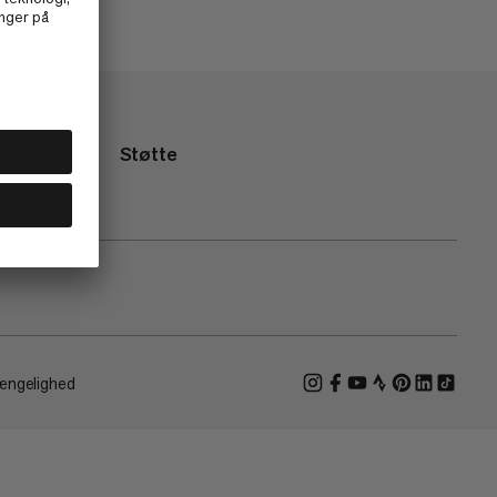
Støtte
ængelighed