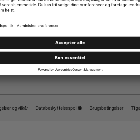
Om
elser og vilkår
Databeskyttelsespolitik
Brugsbetingelser
Tilg