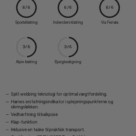
6/6
6/6
6/6
Sportsklatring
Indendørs klatring
Via Ferrata
3/6
3/6
Alpin klatring
Bjergbestigning
Split webbing teknologi for optimal vægtfordeling.
Harnes erstatningsindikator i splejsningspunkterne og
sikringsløkken.
Vedhæftning til kalkpose
Klap-funktion
Inklusive en taske til praktisk transport.