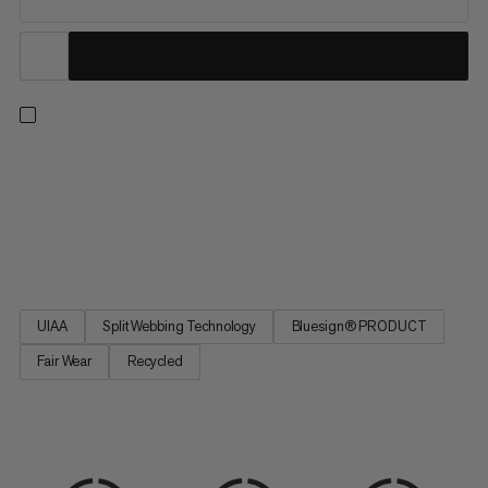
En alsidig sele til klatring indendørs eller udendørs, på klipper
eller is, og på enkelt- eller flerlænede ruter. Justerbare
benstropper muliggør en præcis pasform over shorts eller
tykke bukser. Fire store stive udstyrssløjfer og en lille blød
løkke giver dig mulighed for at bære alt hvad du har...
UIAA
Split Webbing Technology
Bluesign® PRODUCT
Fair Wear
Recycled