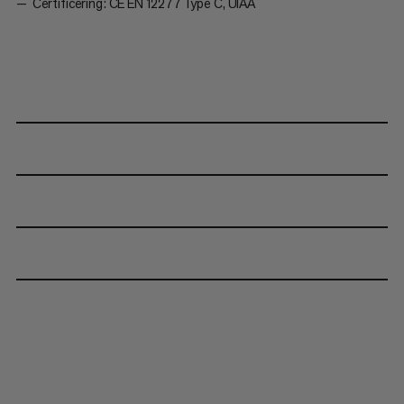
Certificering: CE EN 12277 Type C, UIAA