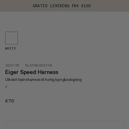
GRATIS LEVERING FRA €100
WHITE
UDSTYR
KLATREUDSTYR
Eiger Speed Harness
Ultralet klatreharness til hurtig bjergbestigning
+
€70
€70