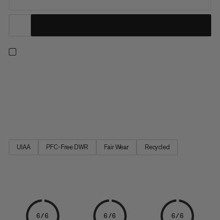
Et klatresele til når hver eneste ounce tæller - nå dine bedste
hastigheder nogensinde på skiture eller bjergbestigning. Vi har
udviklet denne sele sammen med Nico Hojac, en ikon inden for
hastighedsbjergbestigning. Den er lavet af stærkt, helt
genanvendeligt ripstop-materiale, og har to...
UIAA
PFC-Free DWR
Fair Wear
Recycled
6/6
6/6
6/6