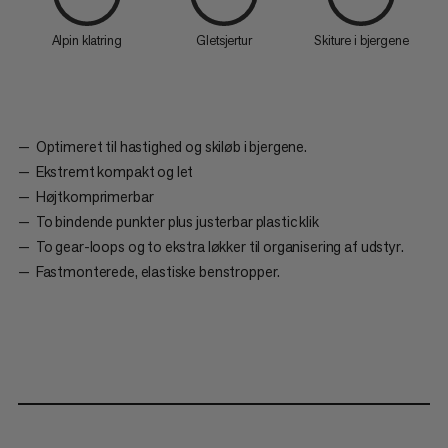
Alpin klatring
Gletsjertur
Skiture i bjergene
Optimeret til hastighed og skiløb i bjergene.
Ekstremt kompakt og let
Højtkomprimerbar
To bindende punkter plus justerbar plastic klik
To gear-loops og to ekstra løkker til organisering af udstyr.
Fastmonterede, elastiske benstropper.