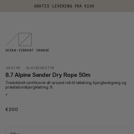
GRATIS LEVERING FRA €100
OCEAN-VIBRANT ORANGE
UDSTYR
KLATREUDSTYR
8.7 Alpine Sender Dry Rope 50m
Tredobbelt certificeret all-around reb til isklatring, bjergbestigning og
præstationsbjergklatring: 8.
+
€200
€200