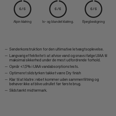
6/6
6/6
6/6
Alpin klatring
Is- og blandet klatring.
Bjergbestigning
Senderkonstruktion for den ultimative letvægtsoplevelse.
Langvarig effektivitet i at afvise vand og snavs ifølge UIAA til
maksimal sikkerhed under de mest udfordrende forhold.
Opnår <1,5% i UIAA vandabsorptionstests.
Optimeret slidstyrken takket være Dry finish
Klar til at klatre: rebet kommer uden sammenfiltring og
behøver ikke at blive udrullet før første brug.
Slidstærkt midtermark.