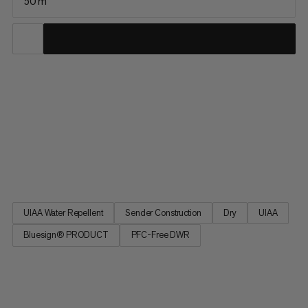
50 m
Tredobbelt certificeret all-around reb til isklatring,
bjergbestigning og præstationsbjergklatring: 8.7 Alpine
Sender Dry Reb har en glat skede lavet af
premiumkvalitetsgarn for at minimere vægt og diameter.
Rebet imponerer med sin lette håndtering og holdbarhed. 8.7
Alpine Sender Dry Reb - det all-around reb til krævende
klatring, hvor hvert gram tæller.
UIAA Water Repellent
Sender Construction
Dry
UIAA
Bluesign® PRODUCT
PFC-Free DWR