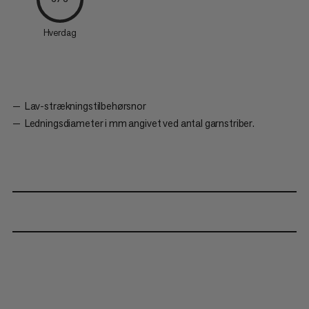
Hverdag
Lav-strækningstilbehørsnor
Ledningsdiameter i mm angivet ved antal garnstriber.