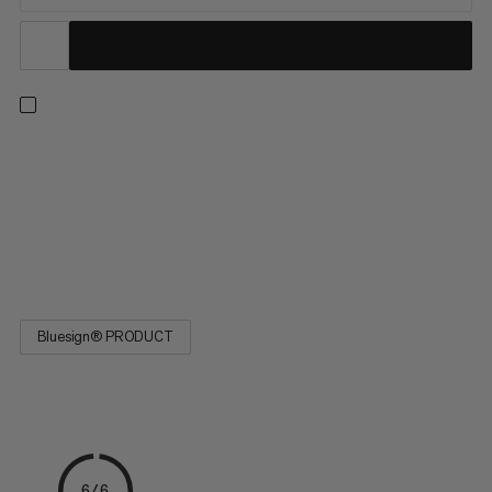
Denne holdbare polyamid snor er et alsidigt tilbehør til dit
teltovernatnings- og klatreudstyr. Let at binde, snoren er ideel
til at fastgøre genstande til din rygsæk, bruge til teltliner eller
som tøjsnor på flerdagsture. De tre-garns stribemønster
angiver diameteren. Designet til en bred vifte af aktiviteter,
3.0-snorren er et must på dit næste eventyr.
Bluesign® PRODUCT
6/6