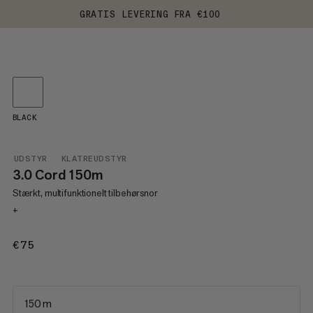
GRATIS LEVERING FRA €100
BLACK
UDSTYR
KLATREUDSTYR
3.0 Cord 150m
Stærkt, multifunktionelt tilbehørsnor
+
€75
€75
150 m