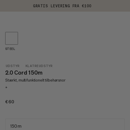
GRATIS LEVERING FRA €100
STEEL
UDSTYR
KLATREUDSTYR
2.0 Cord 150m
Stærkt, multifunktionelt tilbehørsnor
+
€60
€60
150 m