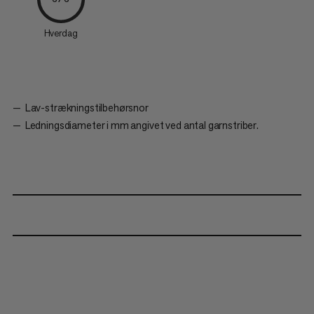
Hverdag
Lav-strækningstilbehørsnor
Ledningsdiameter i mm angivet ved antal garnstriber.