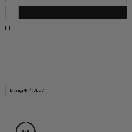
Denne holdbare polyamidsnor er et alsidigt tilbehør til dit
camping- og klatreudstyr. Let at binde, er snoren ideel til at
fastgøre genstande til din rygsæk, bruge til teltforstærkninger
eller som tøjline på flerdages ture. Det totrådede
stribemønster angiver diameteren. Designet til en bred vifte af
aktiviteter, er 2.0-snoren et must-have til dit næste eventyr.
Bluesign® PRODUCT
6/6