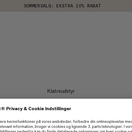
SOMMERSALG: EKSTRA 10% RABAT
Klatreudstyr