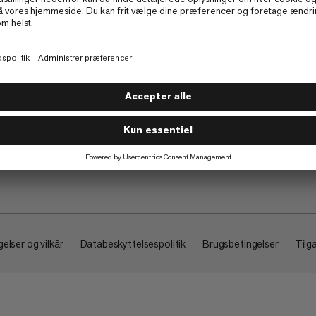
Om
elser og vilkår
Databeskyttelsespolitik
Brugsbetingelser
Tilg