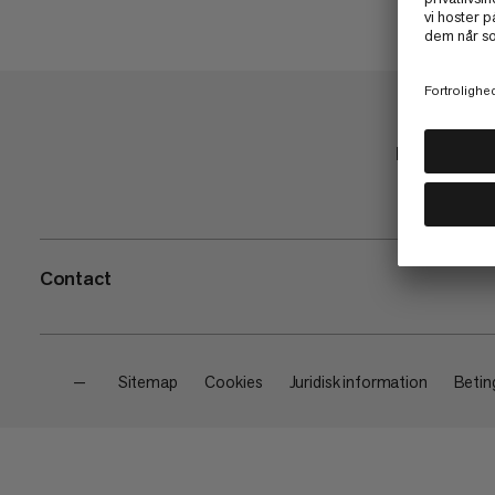
Butik
Contact
—
Sitemap
Cookies
Juridisk information
Beting