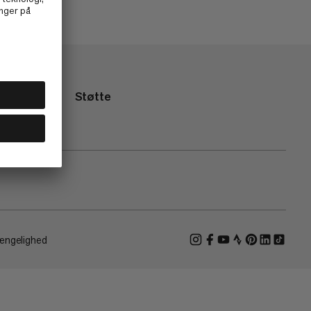
Støtte
ængelighed