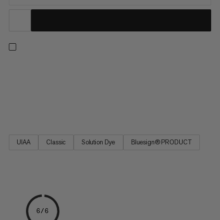
8.0 Alpine Classic Rope - en alsidig klatrerope til flerlængde-
applikationer. Det har en konstruktion, der opvejer den mindre
vægt og mindre diameter med øget sikkerhed. Repets design
er baseret på det bedst sælgende Mammut Phoenix rep. 8.0
Alpine Classic Rope - repet til flerlængdeeventyr på klipperne.
UIAA
Classic
Solution Dye
Bluesign® PRODUCT
6/6