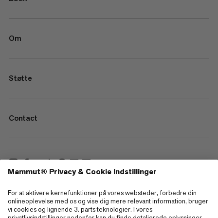
Om
Støtte
Contact
—