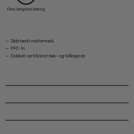
Flere længders klatring
Slidstærkt midtermark.
PFC-fri
Dobbelt certificeret halv- og tvillingereb