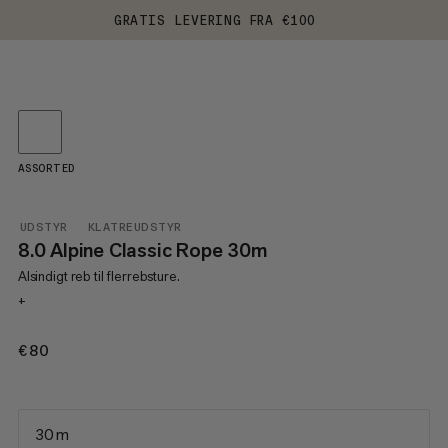
GRATIS LEVERING FRA €100
ASSORTED
UDSTYR
KLATREUDSTYR
8.0 Alpine Classic Rope 30m
Alsindigt reb til flerrebsture.
+
€80
€80
30 m