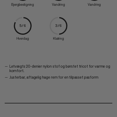
Bjergbestigning
Vandring
Vandring
5/6
3/6
Hverdag
Klatring
Letvægts 20-denier nylon stof og børstet tricot for varme og
komfort.
Justerbar, aftagelig hage rem for en tilpasset pasform