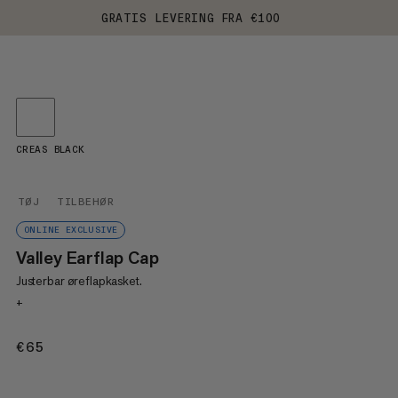
GRATIS LEVERING FRA €100
CREAS BLACK
TØJ
TILBEHØR
ONLINE EXCLUSIVE
Valley Earflap Cap
Justerbar øreflapkasket.
+
€65
€65