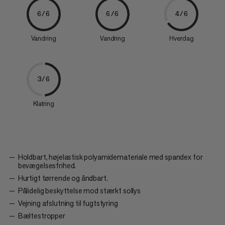
6/6
6/6
4/6
Vandring
Vandring
Hverdag
3/6
Klatring
Holdbart, højelastisk polyamidemateriale med spandex for
bevægelsesfrihed.
Hurtigt tørrende og åndbart.
Pålidelig beskyttelse mod stærkt sollys
Vejning afslutning til fugtstyring
Bæltestropper