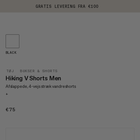
GRATIS LEVERING FRA €100
BLACK
TØJ
BUKSER & SHORTS
Hiking V Shorts Men
Afslappede, 4-vejs stræk vandreshorts
+
€75
€75