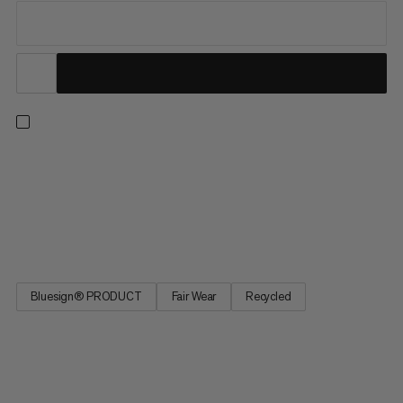
Højt-taljede tights til kolde dage. Lavet af en blanding af
genanvendt polyester og elastan med en blød, børstet-fleece
inderside og førsteklasses stræk for fuld bevægelsesfrihed.
Hurtigtørrende egenskaber fjerner fugt, holder dig tør, når du
begynder at svede. En justerbar talje med snøre sikrer en...
Bluesign® PRODUCT
Fair Wear
Recycled