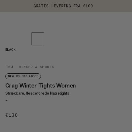
GRATIS LEVERING FRA €100
BLACK
TØJ
BUKSER & SHORTS
NEW COLORS ADDED
Crag Winter Tights Women
Strækbare, fleeceforede klatretights
+
€130
€130