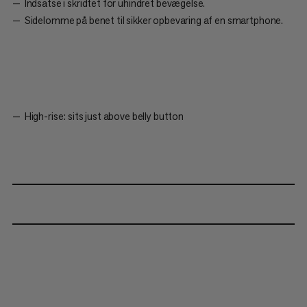
Indsatse i skridtet for uhindret bevægelse.
Sidelomme på benet til sikker opbevaring af en smartphone.
High-rise: sits just above belly button