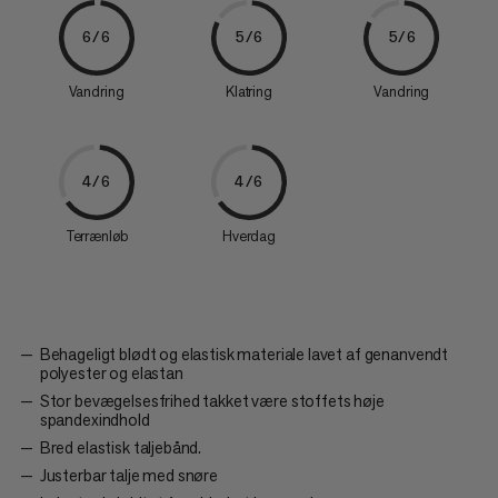
6/6
5/6
5/6
Vandring
Klatring
Vandring
4/6
4/6
Terrænløb
Hverdag
Behageligt blødt og elastisk materiale lavet af genanvendt
polyester og elastan
Stor bevægelsesfrihed takket være stoffets høje
spandexindhold
Bred elastisk taljebånd.
Justerbar talje med snøre