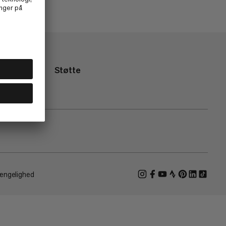
Støtte
ængelighed