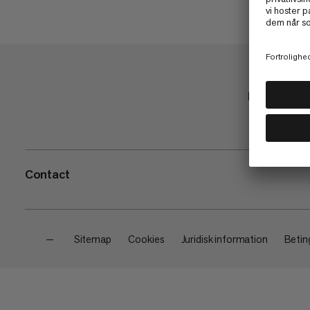
Butik
Contact
—
Sitemap
Cookies
Juridisk information
Beting