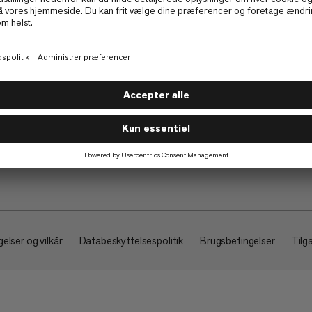
Om
elser og vilkår
Databeskyttelsespolitik
Brugsbetingelser
Tilg