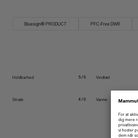
vandreture...
Bluesign® PRODUCT
PFC-Free DWR
Holdbarhed
Vindtæt
5/6
Stræk
Varme
4/6