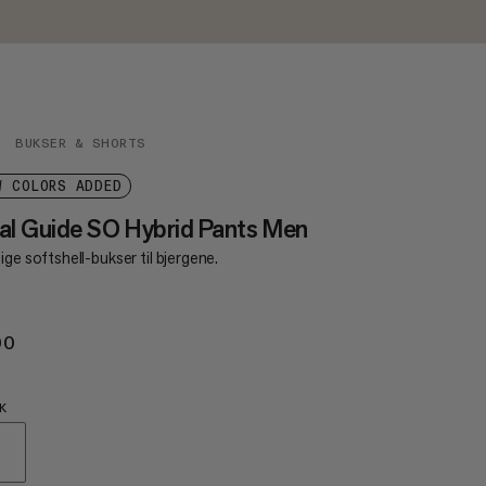
BUKSER & SHORTS
W COLORS ADDED
al Guide SO Hybrid Pants Men
ige softshell-bukser til bjergene.
00
€200
K