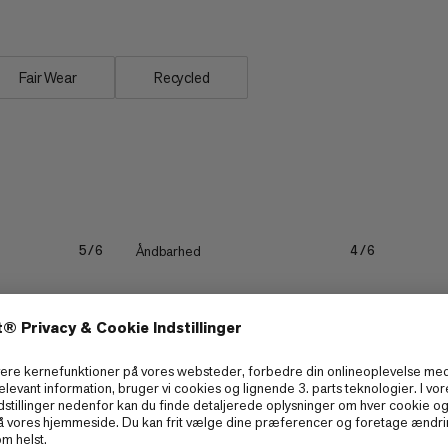
Fair Wear
Recycled
Åndbarhed
5/6
4/6
Letvægt
3/6
3/6