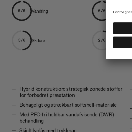
Vandring
Vandring
6/6
6/6
Skiture
Klatring
3/6
2/6
Hybrid konstruktion: strategisk zonede stoffer
for forbedret præstation
Behageligt og strækbart softshell-materiale
Med PFC-fri holdbar vandafvisende (DWR)
behandling
Skjult lynlås med trykknap