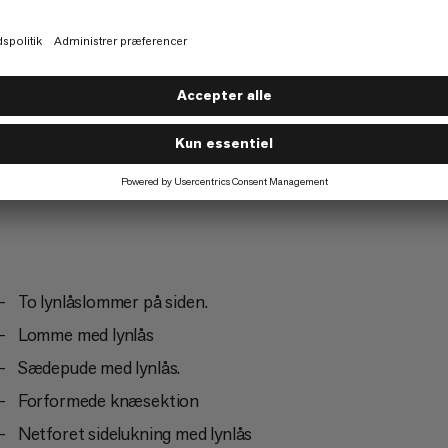
Bjergbestigning
5/6
To lynlåslommer på siden.
Lomme med lynlås
Sædepude med lynlås.
Forformede knæsektion
Netforet sidelukning med lynlås