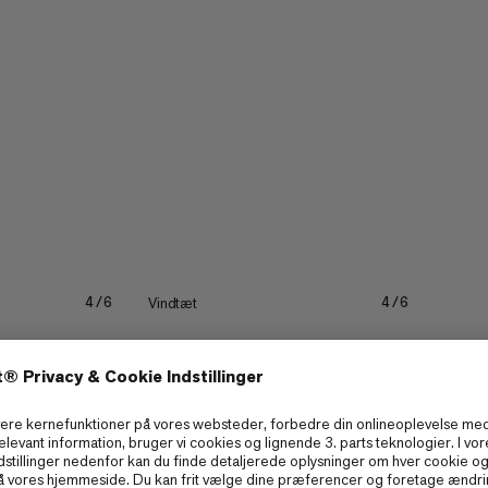
tilføjer de sidste finpudsninger til
Vindtæt
4/6
4/6
Letvægt
3/6
3/6