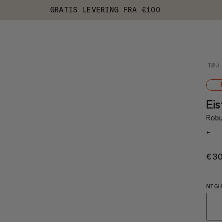
GRATIS LEVERING FRA €100
TØJ
Ei
Robu
+
€3
NIG