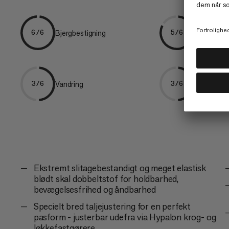
Bjergbestigning
Skiture
6/6
5/6
Vandring
Vandring
3/6
3/6
Ekstremt slitagebestandigt og meget elastisk
blødt skal dobbeltstof for holdbarhed,
bevægelsesfrihed og åndbarhed
Specielt bred taljejustering for en perfekt
pasform - justerbar udefra via Hypalon krog- og
løkkefastgørere.