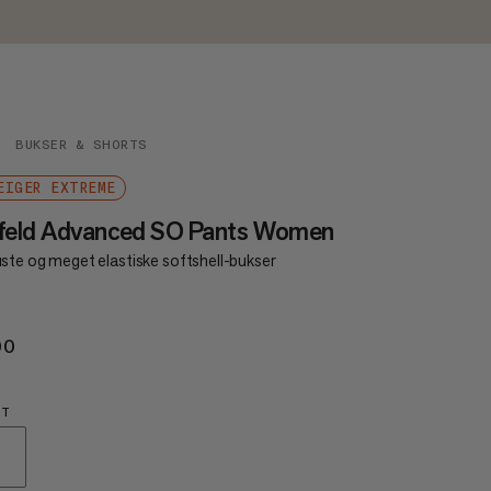
BUKSER & SHORTS
EIGER EXTREME
sfeld Advanced SO Pants Women
ste og meget elastiske softshell-bukser
00
€300
HT