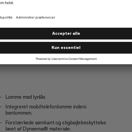
Klatring
4/6
Lomme med lynlås
Integreret mobiltelefonlomme indeni
benlommen.
Forstærkede sømkant og stigbøjlebeskyttelse
lavet af Dyneema® materiale.