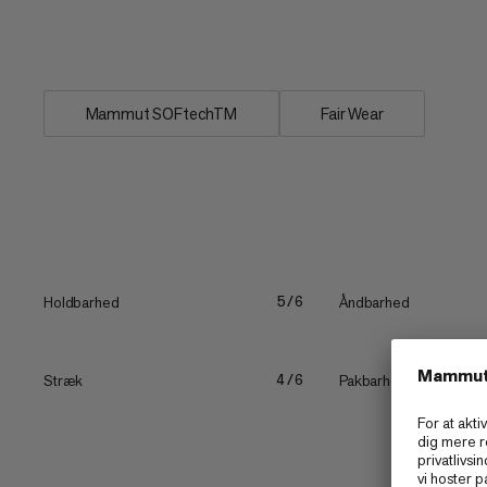
funktioner såsom de forskellige lommer 
designet.
Mammut SOFtechTM
Fair Wear
Holdbarhed
Åndbarhed
5/6
Stræk
Pakbarhed
4/6