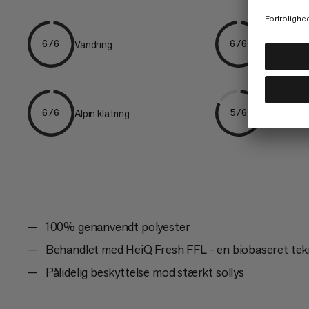
Vandring
Bjergbesti
6/6
6/6
Alpin klatring
Is- og blan
6/6
5/6
100% genanvendt polyester
Behandlet med HeiQ Fresh FFL - en biobaseret tekno
Pålidelig beskyttelse mod stærkt sollys