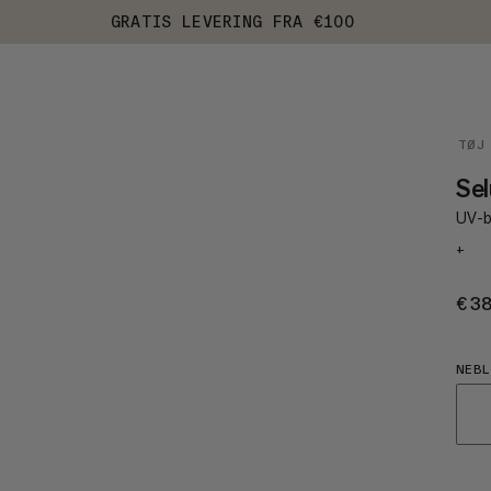
GRATIS LEVERING FRA €100
TØJ
Se
UV-b
+
€3
NEBL