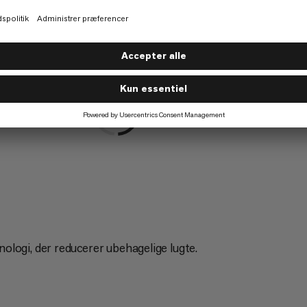
gning
Skiture
6/6
det klatring.
Klatring
3/6
logi, der reducerer ubehagelige lugte.