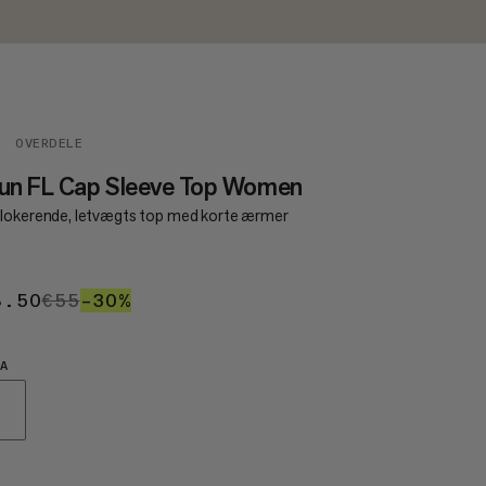
OVERDELE
lun FL Cap Sleeve Top Women
lokerende, letvægts top med korte ærmer
8.50
€38.50
€55
€55
–30%
30%
A