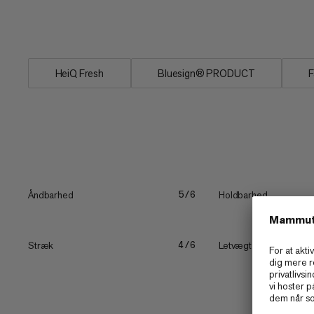
at reducere lugt. Selun FL Cap Sleeve To
hitte solrige sommerstier.
HeiQ Fresh
Bluesign® PRODUCT
F
Åndbarhed
Holdbarhed
5/6
Stræk
Letvægt
4/6