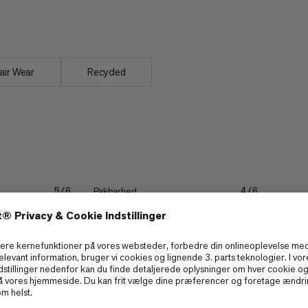
p er et luftigt essentielt, når du
air Wear
Recycled
Pakbarhed
5/6
4/6
Hurtigtørrende
4/6
4/6