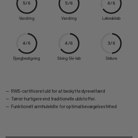
5/6
5/6
4/6
Vandring
Vandring
Løbeskiløb
4/6
4/6
3/6
Bjergbestigning
Skiing Ski-løb
Skiture
RWS-certificeret uld for at beskytte dyrevelfærd
Tørrer hurtigere end traditionelle uldstoffer.
Funktionelt armhulekilte for optimal bevægelsesfrihed