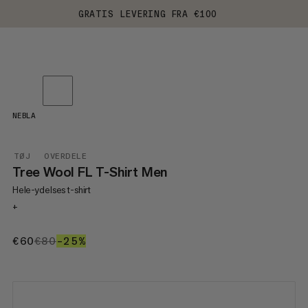
GRATIS LEVERING FRA €100
NEBLA
TØJ
OVERDELE
Tree Wool FL T-Shirt Men
Hele-ydelses t-shirt
+
€60
€60
€80
€80
–25%
25%