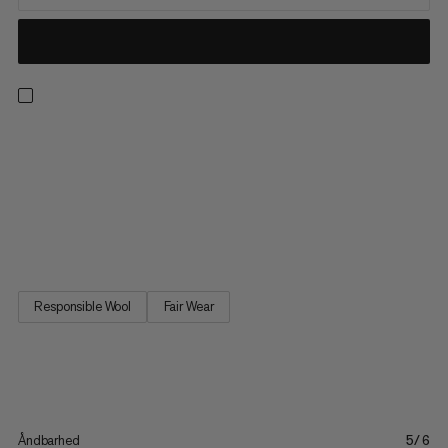
En sand allround-outdoor top, Tree Wool tee handler om
højtydende alsidighed. Merinould og Lyocell - en nedbrydelig
fiber udvundet af bæredygtigt dyrket træ - leverer fantastisk
ydelse og uovertruffen komfort. Den 100% naturlige
fiberblanding er åndbar og hurtigtørrende, hvilket tilbyder
fremragende...
Responsible Wool
Fair Wear
Åndbarhed
5/6