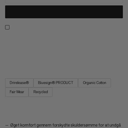
En T-shirt til hjemmet eller på stien. Denne T-shirt holder dig
kølig og tør i varme og fugtige forhold takket være
Drirelease®-stoffet. Materialet leder fugt og tørre fire gange
hurtigere end bomuld, samtidig med at det bevarer bomuldets
bløde følelse. Skuldersømmene er sat længere tilbage for at...
Drirelease®
Bluesign® PRODUCT
Organic Cotton
Fair Wear
Recycled
Øget komfort gennem forskydte skuldersømme for at undgå