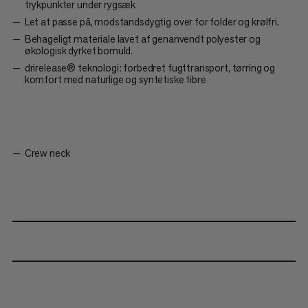
trykpunkter under rygsæk
Let at passe på, modstandsdygtig over for folder og krølfri.
Behageligt materiale lavet af genanvendt polyester og
økologisk dyrket bomuld.
drirelease® teknologi: forbedret fugttransport, tørring og
komfort med naturlige og syntetiske fibre
Crew neck