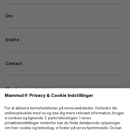
Om
Støtte
Contact
—