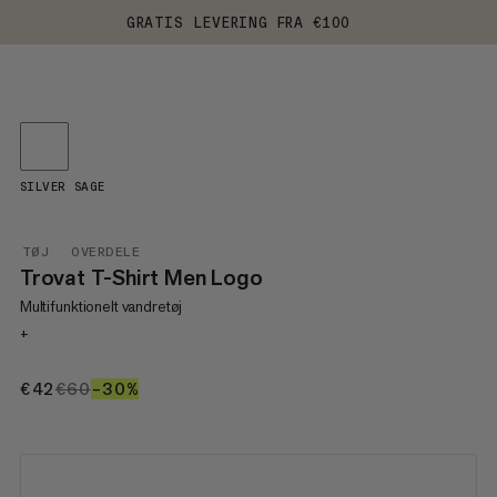
GRATIS LEVERING FRA €100
SILVER SAGE
TØJ
OVERDELE
Trovat T-Shirt Men Logo
Multifunktionelt vandretøj
+
€42
€42
€60
€60
–30%
30%