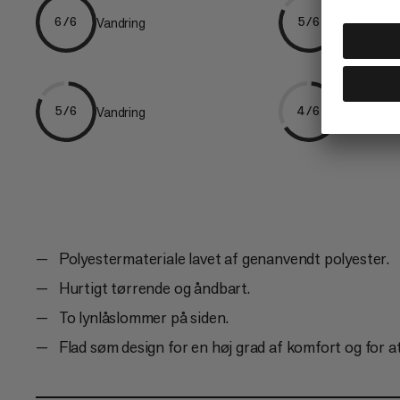
Vandring
Løbeskilø
6/6
5/6
Vandring
Klatring
5/6
4/6
Polyestermateriale lavet af genanvendt polyester.
Hurtigt tørrende og åndbart.
To lynlåslommer på siden.
Flad søm design for en høj grad af komfort og for 