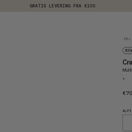
GRATIS LEVERING FRA €100
TØJ
NE
Cr
Mult
+
€7
ALPI