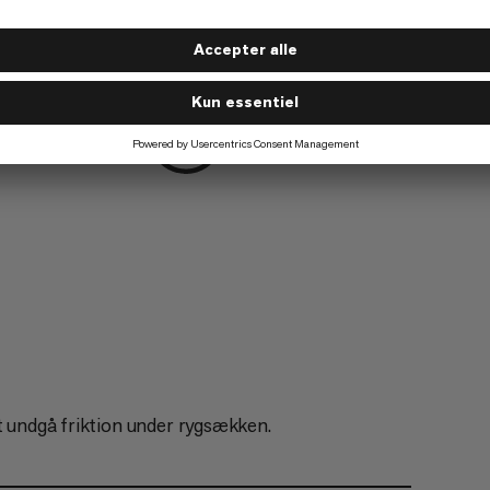
b
Bjergbestigning
5/6
Skiture
4/6
at undgå friktion under rygsækken.