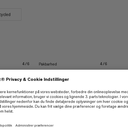
cycled
Pakbarhed
4/6
4/6
 til
Letvægt
4/6
4/6