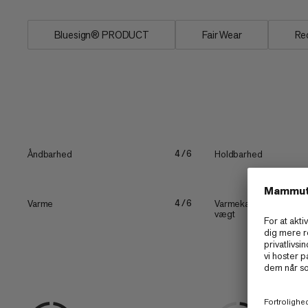
Bluesign® PRODUCT
Fair Wear
Re
Åndbarhed
Holdbarhed
4/6
Varme
Varmekapacitet i forhold
4/6
vægt