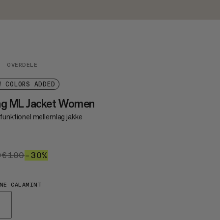
OVERDELE
W COLORS ADDED
ag ML Jacket Women
ifunktionel mellemlag jakke
0
€70
€100
€100
–30%
30%
NE CALAMINT