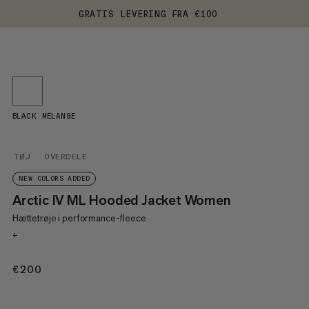
GRATIS LEVERING FRA €100
BLACK MÉLANGE
TØJ
OVERDELE
NEW COLORS ADDED
Arctic IV ML Hooded Jacket Women
Hættetrøje i performance-fleece
+
€200
€200