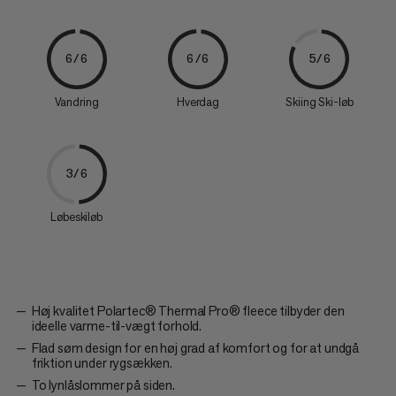
6/6
6/6
5/6
Vandring
Hverdag
Skiing Ski-løb
3/6
Løbeskiløb
Høj kvalitet Polartec® Thermal Pro® fleece tilbyder den
ideelle varme-til-vægt forhold.
Flad søm design for en høj grad af komfort og for at undgå
friktion under rygsækken.
To lynlåslommer på siden.