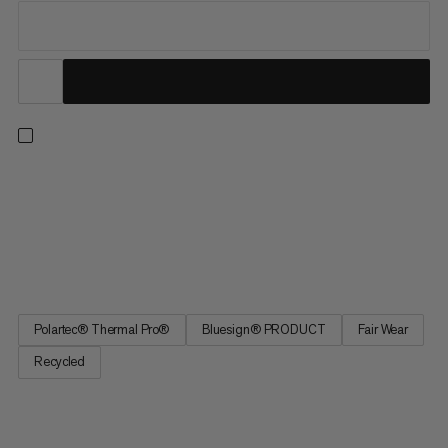
Komfort møder performance i denne hyggelige hættetrøje i
midlayer. Perfekt til en række vintersportsgrene og afslappede
dage udendørs, dens Polartec® Thermal Pro® fleece-stof er
blød og hurtigtørrende samtidig med at den er holdbar og
modstandsdygtig over for fnuldring. Med en loftet struktur til...
Polartec® Thermal Pro®
Bluesign® PRODUCT
Fair Wear
Recycled