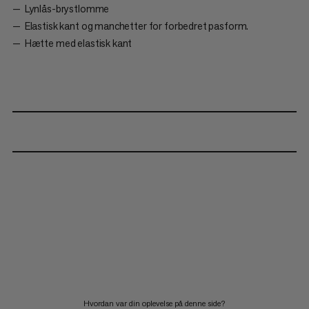
Lynlås-brystlomme
Elastisk kant og manchetter for forbedret pasform.
Hætte med elastisk kant
Hvordan var din oplevelse på denne side?