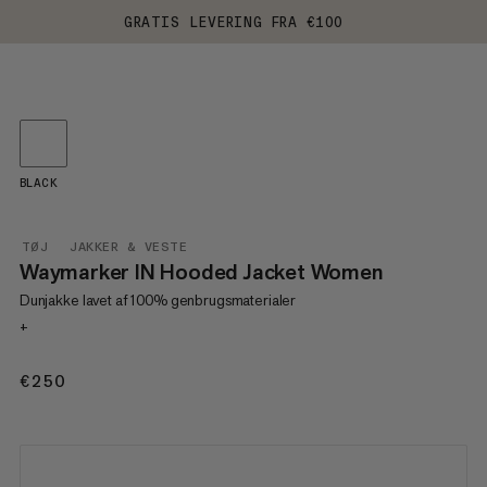
GRATIS LEVERING FRA €100
BLACK
TØJ
JAKKER & VESTE
Waymarker IN Hooded Jacket Women
Dunjakke lavet af 100% genbrugsmaterialer
+
€250
€250