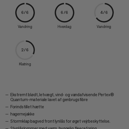
6/6
6/6
4/6
Vandring
Hverdag
Vandring
2/6
Klatring
Ekstremt blødt, letvægt, vind- og vandafvisende Pertex®
Quantum-materiale lavet af genbrugsfibre
Forindstillet hætte
hagernejakke
Stormklap bagved front lynlås for øget vejrbeskyttelse.
2 lynlåslommer med varm, hyggelig fleeceforing