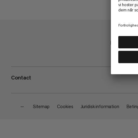
Butik
Contact
—
Sitemap
Cookies
Juridisk information
Beting