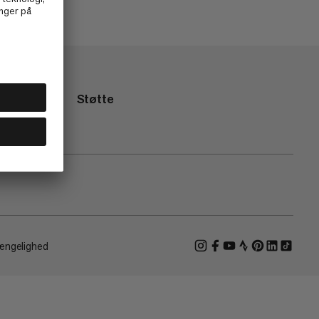
Støtte
ængelighed