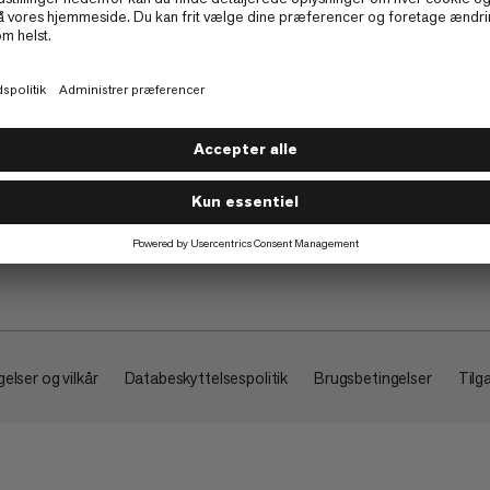
Om
elser og vilkår
Databeskyttelsespolitik
Brugsbetingelser
Tilg