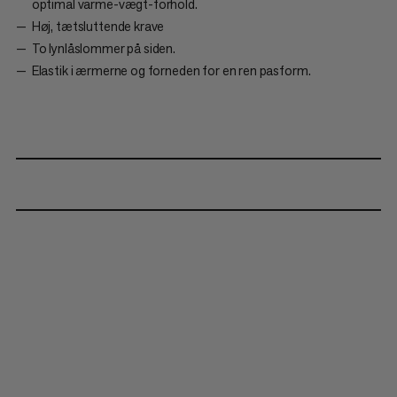
optimal varme-vægt-forhold.
Høj, tætsluttende krave
To lynlåslommer på siden.
Elastik i ærmerne og forneden for en ren pasform.