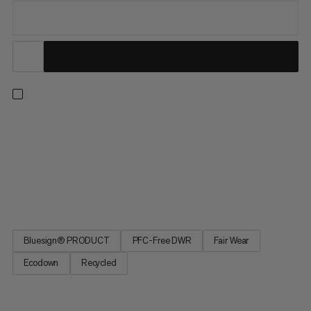
Albula hører til vores mest bæredygtige isolerede jakker. Den
er fremstillet næsten udelukkende af genanvendte materialer:
yderstof lavet af genanvendt polyester, foring lavet af
genanvendt polyamid. Fyldet af Thermore® Ecodown
syntetiske fibre er lavet af genanvendte PET-flasker, hvilket
gør det...
Bluesign® PRODUCT
PFC-Free DWR
Fair Wear
Ecodown
Recycled