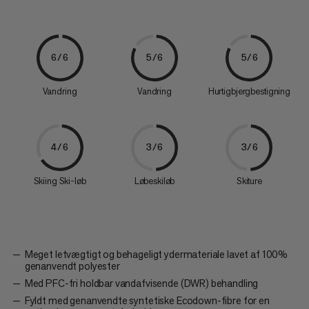
6/6
5/6
5/6
Vandring
Vandring
Hurtigbjergbestigning
4/6
3/6
3/6
Skiing Ski-løb
Løbeskiløb
Skiture
Meget letvægtigt og behageligt ydermateriale lavet af 100%
genanvendt polyester
Med PFC-fri holdbar vandafvisende (DWR) behandling
Fyldt med genanvendte syntetiske Ecodown-fibre for en