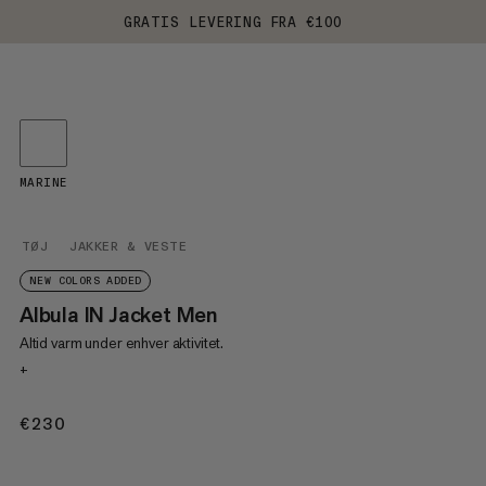
GRATIS LEVERING FRA €100
MARINE
TØJ
JAKKER & VESTE
NEW COLORS ADDED
Albula IN Jacket Men
Altid varm under enhver aktivitet.
+
€230
€230