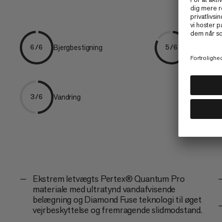
Bjergbestigning
Klatring
6/6
5/6
Vandring
3/6
Ekstrem letvægts Pertex® Quantum Pro
materiale med ultratynd vandafvisende
belægning og Diamond Fuse teknologi til øget
vejrbeskyttelse og fremragende slidmodstand.