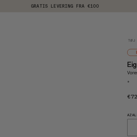
GRATIS LEVERING FRA €100
TØJ
Eig
Vore
+
€7
AZAL