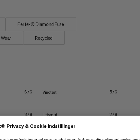
Pertex® Diamond Fuse
r Wear
Recycled
Vindtæt
6/6
5/6
Letvægt
3/6
2/6