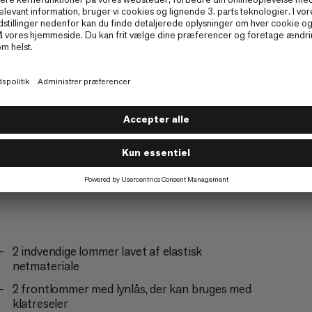
Skiture
3/6
2 indvendige lommer lavet af elastisk
netmateriale
2 frontlommer med lynlås, der kan bruges med
klatreseler