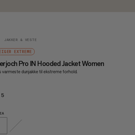
JAKKER & VESTE
EIGER EXTREME
erjoch Pro IN Hooded Jacket Women
s varmeste dunjakke til ekstreme forhold.
25
€725
EA