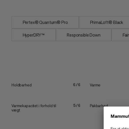
tilbyder...
Pertex® Quantum® Pro
PrimaLoft® Black
HyperDRY™
Responsible Down
Fai
Holdbarhed
Varme
6/6
Varmekapacitet i forhold til
Pakbarhed
5/6
vægt