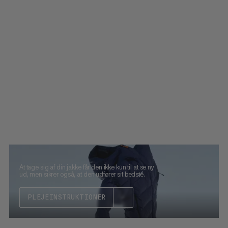
At tage sig af din jakke får den ikke kun til at se ny
ud, men sikrer også, at den udfører sit bedste.
PLEJEINSTRUKTIONER