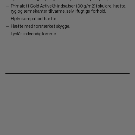
Primaloft Gold Active®-indsatser (80 g/m2) i skuldre, hætte,
ryg og ærmekanter til varme, selv i fugtige forhold.
Hjelmkompatibel hætte
Hætte med forstærket skygge.
Lynlås indvendig lomme