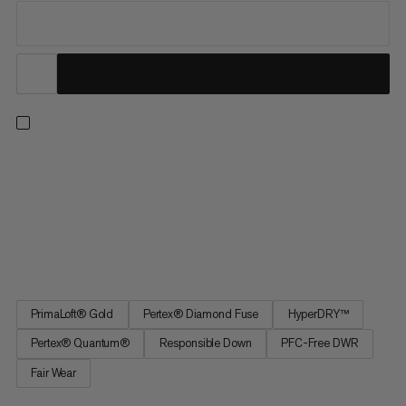
Eigerjoch Advanced holder dig altid varm uden at veje dig ned.
Den isolerede jakke fungerer godt som et mellem- eller
yderlag. Den er fyldt med en blanding af to typer af isolering for
at tilbyde den perfekte balance mellem varme og
fugttransport: premium vandafvisende gåsedun fra
leverandører, der...
PrimaLoft® Gold
Pertex® Diamond Fuse
HyperDRY™
Pertex® Quantum®
Responsible Down
PFC-Free DWR
Fair Wear