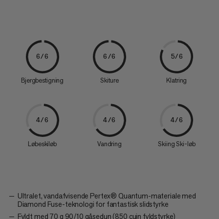
6/6
6/6
5/6
Bjergbestigning
Skiture
Klatring
4/6
4/6
4/6
Løbeskiløb
Vandring
Skiing Ski-løb
Ultralet, vandafvisende Pertex® Quantum-materiale med
Diamond Fuse-teknologi for fantastisk slidstyrke
Fyldt med 70 g 90/10 gåsedun (850 cuin fyldstyrke)