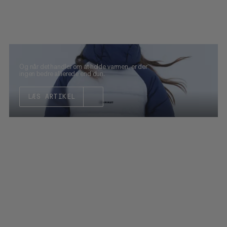
Og når det handler om at holde varmen, er der
ingen bedre allierede end dun.
LÆS ARTIKEL