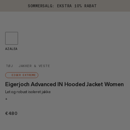
SOMMERSALG: EKSTRA 10% RABAT
AZALEA
TØJ
JAKKER & VESTE
EIGER EXTREME
Eigerjoch Advanced IN Hooded Jacket Women
Let og robust isoleret jakke
+
€480
€480