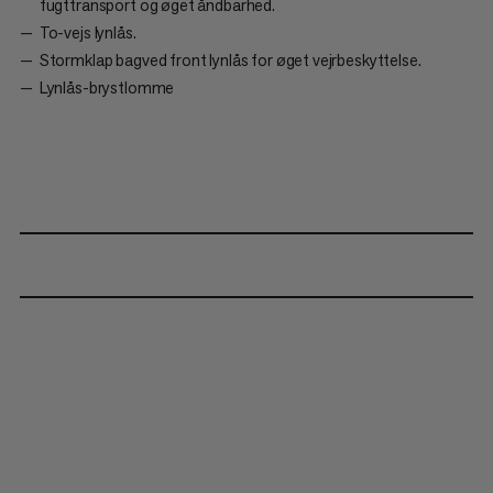
fugttransport og øget åndbarhed.
To-vejs lynlås.
Stormklap bagved front lynlås for øget vejrbeskyttelse.
Lynlås-brystlomme