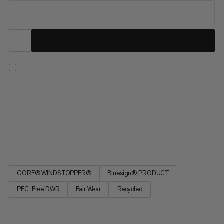
I sin ottende udgave og i anledning af sit 25-års jubilæum
bruger denne softshell holdbart, vejrbestandigt, 3-lags
WINDSTOPPER®-stof fra GORE-TEX LABS. Det PFC-fri ePE-
membran - sammen med genanvendt polyesterstof - hjælper
med at reducere dets CO2-fodspor. Denne jakke er designet
til vandring,...
GORE® WINDSTOPPER®
Bluesign® PRODUCT
PFC-Free DWR
Fair Wear
Recycled