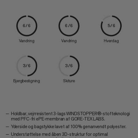
6/6
6/6
5/6
Vandring
Vandring
Hverdag
3/6
3/6
Bjergbestigning
Skiture
Holdbar, vejrresistent 3-lags WINDSTOPPER®-stofteknologi
med PFC-fri ePE-membran af GORE-TEX LABS.
Yderside og bagstykke lavet af 100% genanvendt polyester.
Understøttelse med åben 3D-struktur for optimal