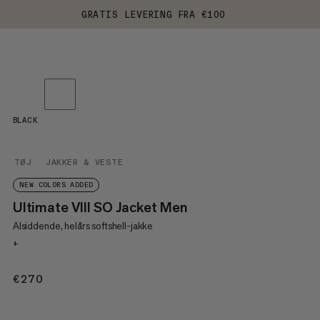
GRATIS LEVERING FRA €100
BLACK
TØJ
JAKKER & VESTE
NEW COLORS ADDED
Ultimate VIII SO Jacket Men
Alsiddende, helårs softshell-jakke
+
€270
€270