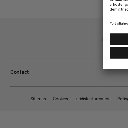
Butik
Contact
—
Sitemap
Cookies
Juridisk information
Beting