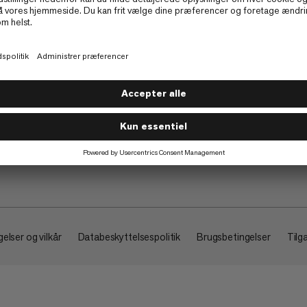
Om
elser og vilkår
Databeskyttelsespolitik
Brugsbetingelser
Tilg