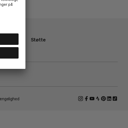
Støtte
ængelighed