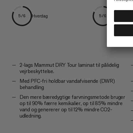
Hverdag
Vandring
5/6
5/6
2-lags Mammut DRY Tour laminat til pålidelig
vejrbeskyttelse.
Med PFC-fri holdbar vandafvisende (DWR)
behandling
Den mere bæredygtige farvningsmetode bruger
op til 90% færre kemikalier, op til 85% mindre
vand og genererer op til 12% mindre CO2-
udledning.