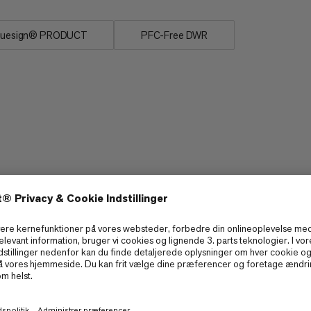
luesign® PRODUCT
PFC-Free DWR
Åndbarhed
3/6
3/6
Letvægt
3/6
3/6