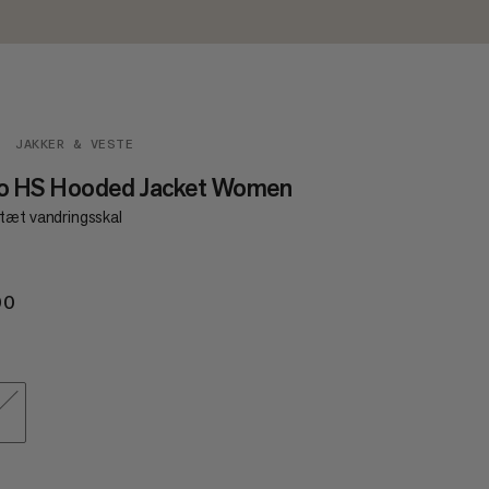
JAKKER & VESTE
to HS Hooded Jacket Women
tæt vandringsskal
00
€200