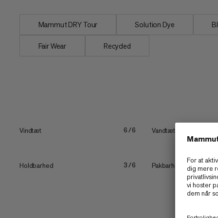
Mammut DRY Tour
Solution Dye
B
Fair Wear
Recycled
Vindtæt
Vandtæthed
6/6
Holdbarhed
Pakbarhed
3/6