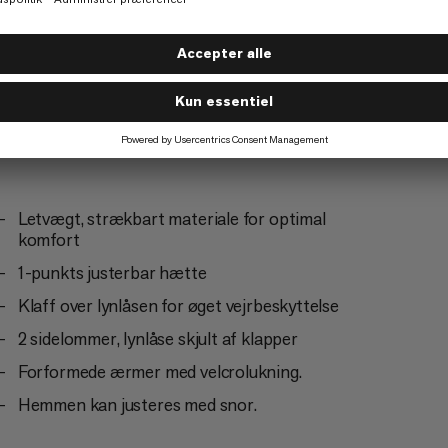
Letvægt, strækbart materiale for optimal
komfort
1-punkts justerbar hætte
Klaff over lynlåsen for øget vejrbeskyttelse
2 sidelommer, lynlåse skjult af klapper
Forformede ærmer med velcrolukning.
Hemmen kan justeres med snor.