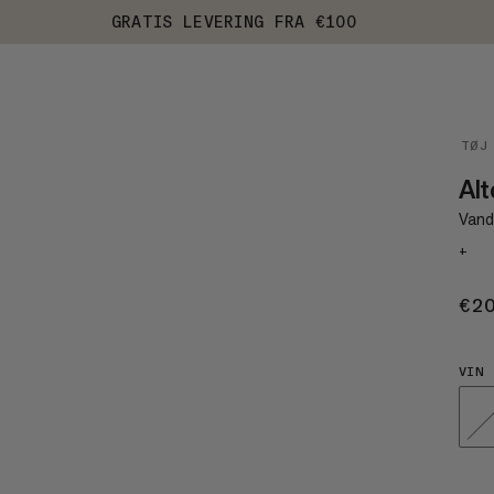
GRATIS LEVERING FRA €100
TØJ
Al
Vand
+
€2
VIN