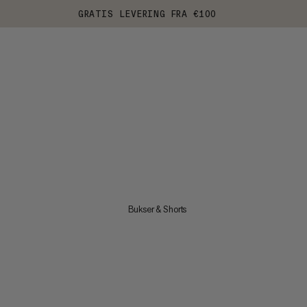
GRATIS LEVERING FRA €100
Bukser & Shorts