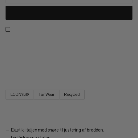
Designet til at klare distancen, er disse 2-i-1 shorts perfekte til
lange løbeture i den store udendørs. En uovervindelig
kombination, det behagelige inderste tights giver let støtte,
aktiv fugtstyring, og en stræk lomme til smartphone-
opbevaring uden distraktioner. Den hurtigttørrende ydre
shorts...
ECONYL®
Fair Wear
Recycled
Elastik i taljen med snøre til justering af bredden.
Lynlåslomme i taljen.