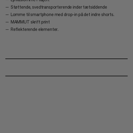
Støttende, svedtransporterende inder tætsiddende
Lomme til smartphone med drop-in på det indre shorts.
MAMMUT skrift print
Reflekterende elementer.