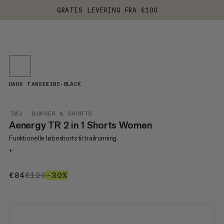
GRATIS LEVERING FRA €100
DARK TANGERINE-BLACK
TØJ
BUKSER & SHORTS
Aenergy TR 2 in 1 Shorts Women
Funktionelle løbeshorts til trailrunning.
+
€84
€84
€120
€120
–30%
30%