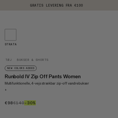
GRATIS LEVERING FRA €100
STRATA
TØJ
BUKSER & SHORTS
NEW COLORS ADDED
Runbold IV Zip Off Pants Women
Multifunktionelle, 4-vejs strækbar zip-off vandrebukser
+
€98
€98
€140
€140
–30%
30%