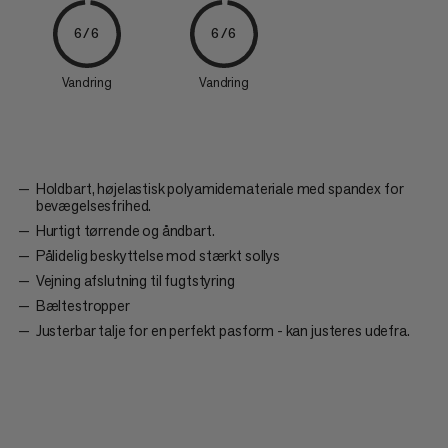
6/6
6/6
Vandring
Vandring
Holdbart, højelastisk polyamidemateriale med spandex for
bevægelsesfrihed.
Hurtigt tørrende og åndbart.
Pålidelig beskyttelse mod stærkt sollys
Vejning afslutning til fugtstyring
Bæltestropper
Justerbar talje for en perfekt pasform - kan justeres udefra.