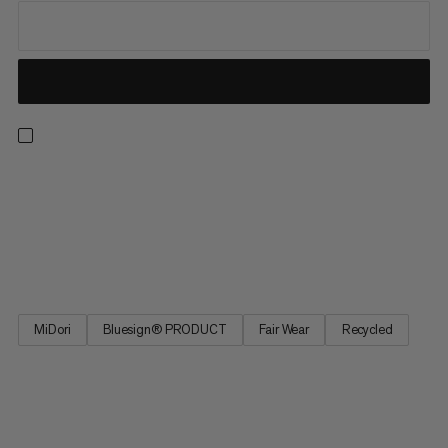
Fra vores bestseller-kollektion leverer disse vandrebukser
komfort med alle de praktiske funktioner, du har brug for på
stien. Disse bukser har 4-vejs stræk for bevægelsesfrihed på
opadgående vandreture og over alpinkuperede terræn. Den
justerbare talje giver den perfekte pasform, og fire...
MiDori
Bluesign® PRODUCT
Fair Wear
Recycled