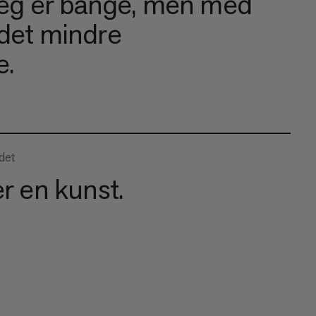
 jeg er bange, men med
 det mindre
.
det
er en kunst.