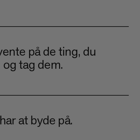
ente på de ting, du
d og tag dem.
 har at byde på.