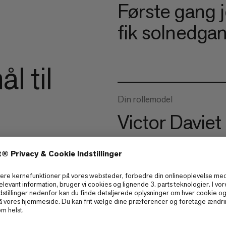
Første gang j
fik solnedgan
l til
Din rollemodel
Victor Daviet
Det, du elsker mest ved freer
Forbindelsen