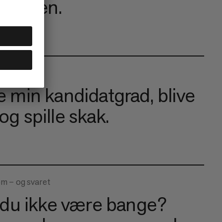
iheden.
te min kandidatgrad, blive
 og spille skak.
om – og svaret
du ikke være bange?