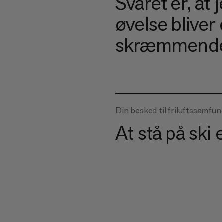
Svaret er, at
øvelse bliver
skræmmende
Din besked til friluftssamfun
At stå på ski 