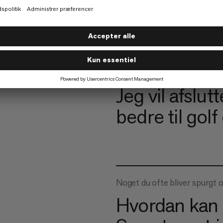
bevægelsesfr
Noget, du gerne vil lære
Jeg vil afslut
bedre til golf
Noget du ofte bliver spurgt 
Hvordan kan 