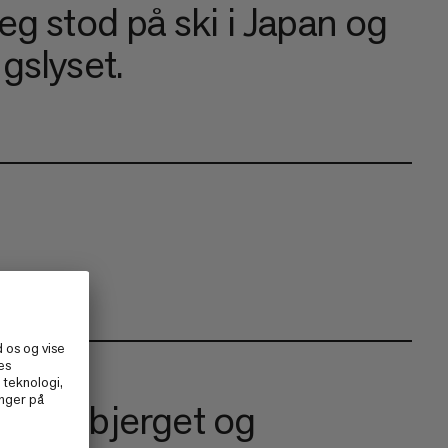
eg stod på ski i Japan og
gslyset.
ide
 med bjerget og