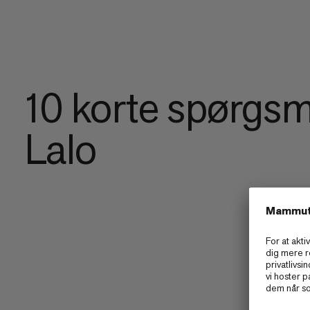
10 korte spørgsmå
Lalo