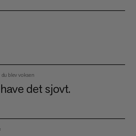
r du blev voksen
 have det sjovt.
e