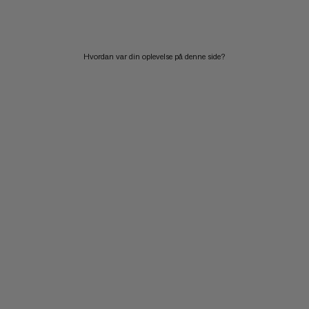
PRIS HØJ TIL LAV
HVAD ER NYT
Hvordan var din oplevelse på denne side?
VURDERING