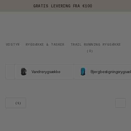
GRATIS LEVERING FRA €100
UDSTYR
RYGSÆKKE & TASKER
TRAIL RUNNING RYGSÆKKE
V
(
0
)
Vandrerygsække
Bjergbestigningsrygsæ
(1)
VORES ANBEFALING
PRIS LAV TIL HØJ